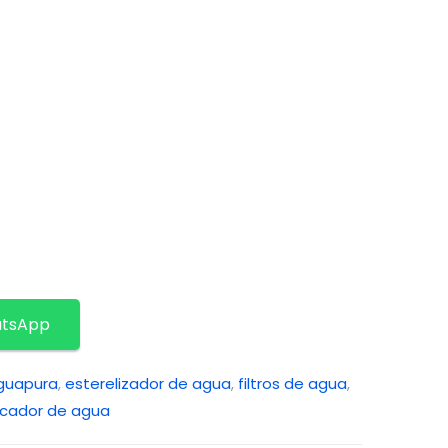
atsApp
guapura
,
esterelizador de agua
,
filtros de agua
,
ficador de agua