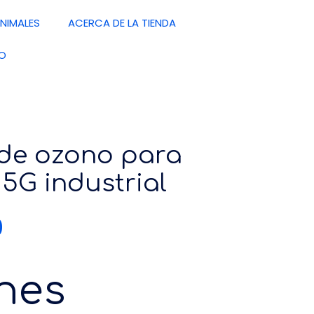
NIMALES
ACERCA DE LA TIENDA
O
de ozono para
 5G industrial
0
nes